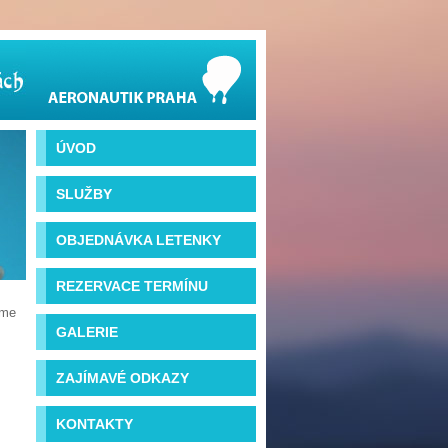
ÚVOD
SLUŽBY
OBJEDNÁVKA LETENKY
REZERVACE TERMÍNU
íme
GALERIE
ZAJÍMAVÉ ODKAZY
KONTAKTY