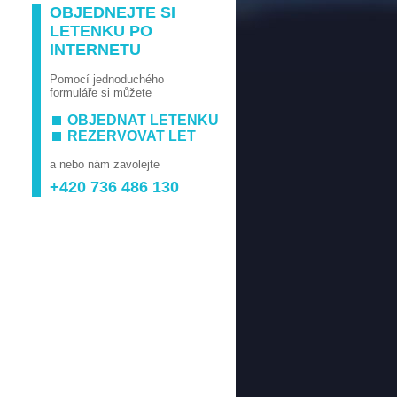
OBJEDNEJTE SI
LETENKU PO
INTERNETU
Pomocí jednoduchého
formuláře si můžete
OBJEDNAT LETENKU
REZERVOVAT LET
a nebo nám zavolejte
+420 736 486 130