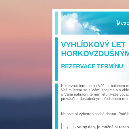
VYHLÍDKOVÝ LET
HORKOVZDUŠNÝ
REZERVACE TERMÍNU
Rezervaci termínu na Váš let balónem mů
Vaším letem se s Vámi spojíme a s ohl
s Vámi náhradní termín letu. Rezervova
provádět s dostatečným předstihem (min.
Nejprve si vyberte vhodné datum. Poté 
- volný den, je možné si rezerv