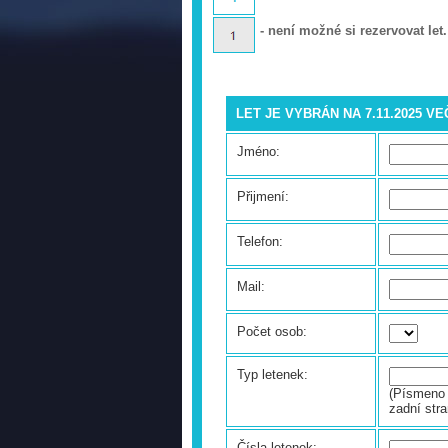
- není možné si rezervovat let.
LET JE VYBRÁN NA 7.11.2025 V
Jméno:
Přijmení:
Telefon:
Mail:
Počet osob:
Typ letenek:
(Písmeno 
zadní stra
Čísla letenek: