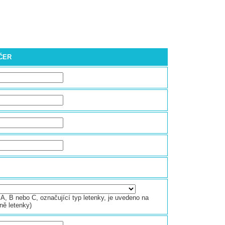
EČER
A, B nebo C, označující typ letenky, je uvedeno na
ně letenky)