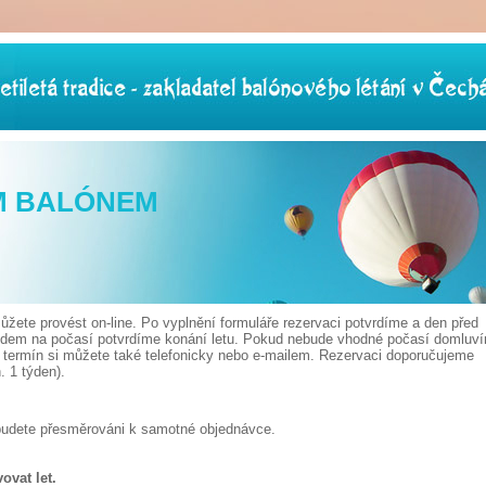
M BALÓNEM
žete provést on-line. Po vyplnění formuláře rezervaci potvrdíme a den před
edem na počasí potvrdíme konání letu. Pokud nebude vhodné počasí domluv
t termín si můžete také telefonicky nebo e-mailem. Rezervaci doporučujeme
 1 týden).
budete přesměrováni k samotné objednávce.
ovat let.