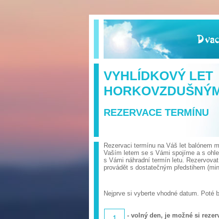
VYHLÍDKOVÝ LET
HORKOVZDUŠNÝ
REZERVACE TERMÍNU
Rezervaci termínu na Váš let balónem mů
Vaším letem se s Vámi spojíme a s ohl
s Vámi náhradní termín letu. Rezervova
provádět s dostatečným předstihem (min.
Nejprve si vyberte vhodné datum. Poté 
- volný den, je možné si rezerv