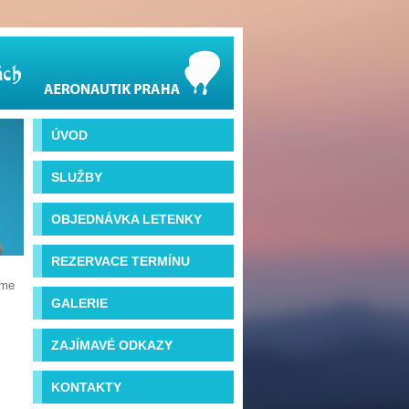
ÚVOD
SLUŽBY
OBJEDNÁVKA LETENKY
REZERVACE TERMÍNU
íme
GALERIE
ZAJÍMAVÉ ODKAZY
KONTAKTY