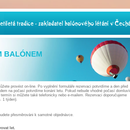
M BALÓNEM
žete provést on-line. Po vyplnění formuláře rezervaci potvrdíme a den před
edem na počasí potvrdíme konání letu. Pokud nebude vhodné počasí domluv
t termín si můžete také telefonicky nebo e-mailem. Rezervaci doporučujeme
 1 týden).
budete přesměrováni k samotné objednávce.
ovat let.