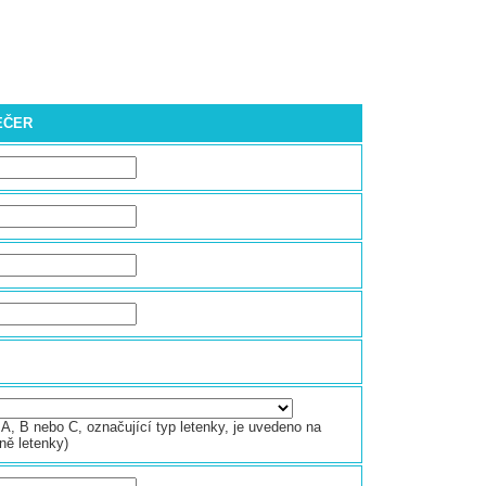
VEČER
A, B nebo C, označující typ letenky, je uvedeno na
ně letenky)