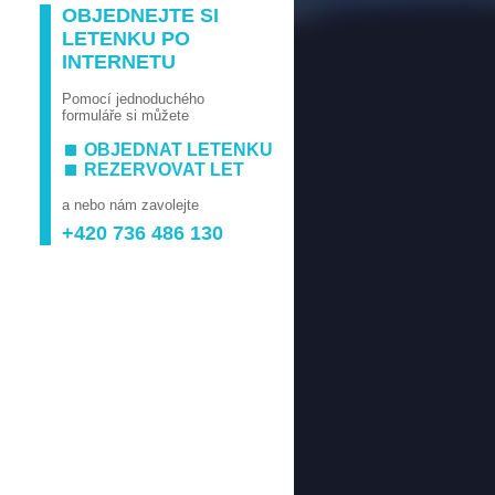
OBJEDNEJTE SI
LETENKU PO
INTERNETU
Pomocí jednoduchého
formuláře si můžete
OBJEDNAT LETENKU
REZERVOVAT LET
a nebo nám zavolejte
+420 736 486 130