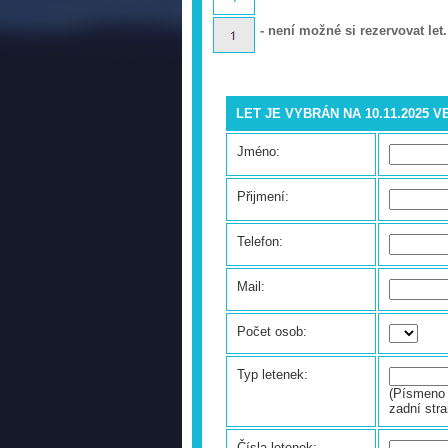
- není možné si rezervovat let.
LET JE VYBRÁN NA 10.11.2025 
Jméno:
Přijmení:
Telefon:
Mail:
Počet osob:
Typ letenek:
(Písmeno 
zadní stra
Čísla letenek: