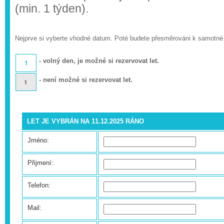
(min. 1 týden).
Nejprve si vyberte vhodné datum. Poté budete přesměrováni k samotné
- volný den, je možné si rezervovat let.
- není možné si rezervovat let.
LET JE VYBRÁN NA 11.12.2025 RÁNO
Jméno:
Přijmení:
Telefon:
Mail: