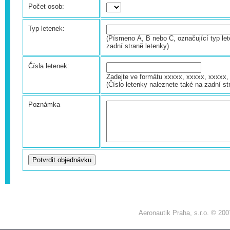
Počet osob:
Typ letenek:
(Písmeno A, B nebo C, označující typ let
zadní straně letenky)
Čísla letenek:
Zadejte ve formátu xxxxx, xxxxx, xxxxx, 
(Číslo letenky naleznete také na zadní st
Poznámka
Aeronautik Praha, s.r.o. © 200