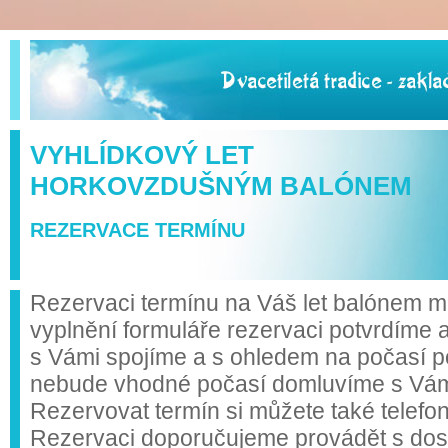
VYHLÍDKOVÝ LET
HORKOVZDUŠNÝM BALÓNEM
REZERVACE TERMÍNU
Rezervaci termínu na Váš let balónem mů
vyplnění formuláře rezervaci potvrdíme 
s Vámi spojíme a s ohledem na počasí p
nebude vhodné počasí domluvíme s Vámi 
Rezervovat termín si můžete také telefo
Rezervaci doporučujeme provádět s do