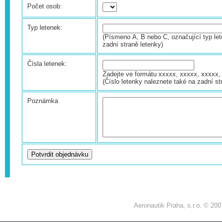
Počet osob:
Typ letenek:
(Písmeno A, B nebo C, označující typ let
zadní straně letenky)
Čísla letenek:
Zadejte ve formátu xxxxx, xxxxx, xxxxx, 
(Číslo letenky naleznete také na zadní st
Poznámka
Aeronautik Praha, s.r.o. © 200