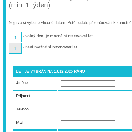
(min. 1 týden).
Nejprve si vyberte vhodné datum. Poté budete přesměrováni k samotné
- volný den, je možné si rezervovat let.
- není možné si rezervovat let.
LET JE VYBRÁN NA 13.12.2025 RÁNO
Jméno:
Přijmení:
Telefon:
Mail: