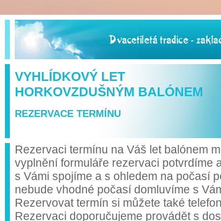
VYHLÍDKOVÝ LET
HORKOVZDUŠNÝM BALÓNEM
REZERVACE TERMÍNU
Rezervaci termínu na Váš let balónem mů
vyplnění formuláře rezervaci potvrdíme 
s Vámi spojíme a s ohledem na počasí p
nebude vhodné počasí domluvíme s Vámi 
Rezervovat termín si můžete také telefo
Rezervaci doporučujeme provádět s do