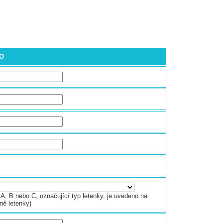
NO
A, B nebo C, označující typ letenky, je uvedeno na
ně letenky)