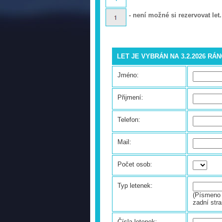
- není možné si rezervovat let.
LET JE VYBRÁN NA 3.2.2026 RÁ
Jméno:
Přijmení:
Telefon:
Mail:
Počet osob:
Typ letenek:
(Písmeno 
zadní stra
Čísla letenek: