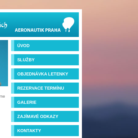
ÚVOD
SLUŽBY
OBJEDNÁVKA LETENKY
REZERVACE TERMÍNU
íme
GALERIE
ZAJÍMAVÉ ODKAZY
KONTAKTY