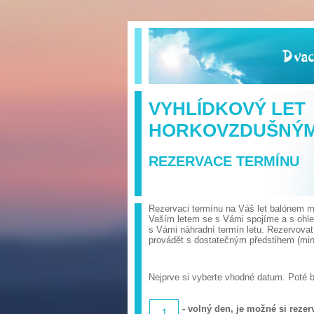
VYHLÍDKOVÝ LET
HORKOVZDUŠNÝ
REZERVACE TERMÍNU
Rezervaci termínu na Váš let balónem mů
Vaším letem se s Vámi spojíme a s ohl
s Vámi náhradní termín letu. Rezervova
provádět s dostatečným předstihem (min.
Nejprve si vyberte vhodné datum. Poté 
- volný den, je možné si rezerv