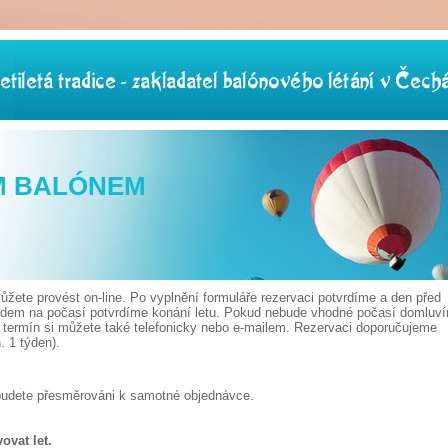
M BALÓNEM
žete provést on-line. Po vyplnění formuláře rezervaci potvrdíme a den před
edem na počasí potvrdíme konání letu. Pokud nebude vhodné počasí domluv
t termín si můžete také telefonicky nebo e-mailem. Rezervaci doporučujeme
 1 týden).
budete přesměrováni k samotné objednávce.
ovat let.