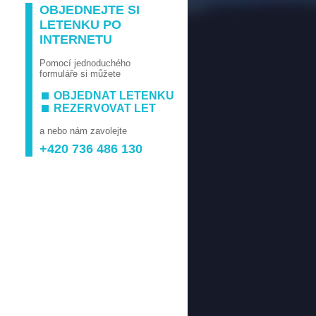
OBJEDNEJTE SI
LETENKU PO
INTERNETU
Pomocí jednoduchého
formuláře si můžete
OBJEDNAT LETENKU
REZERVOVAT LET
a nebo nám zavolejte
+420 736 486 130