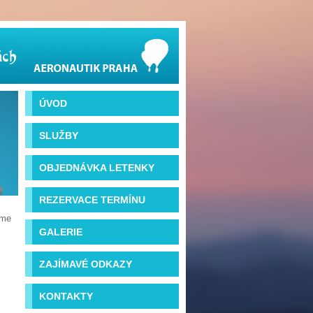
ÚVOD
SLUŽBY
OBJEDNÁVKA LETENKY
REZERVACE TERMÍNU
íme
GALERIE
ZAJÍMAVÉ ODKAZY
KONTAKTY