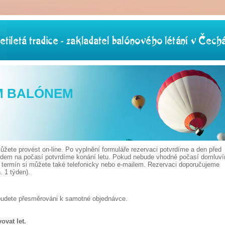
M BALÓNEM
žete provést on-line. Po vyplnění formuláře rezervaci potvrdíme a den před
edem na počasí potvrdíme konání letu. Pokud nebude vhodné počasí domluv
t termín si můžete také telefonicky nebo e-mailem. Rezervaci doporučujeme
 1 týden).
budete přesměrováni k samotné objednávce.
ovat let.