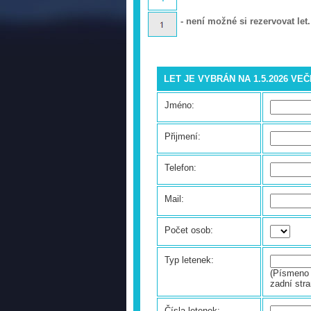
- není možné si rezervovat let.
LET JE VYBRÁN NA 1.5.2026 VE
Jméno:
Přijmení:
Telefon:
Mail:
Počet osob:
Typ letenek:
(Písmeno 
zadní stra
Čísla letenek: