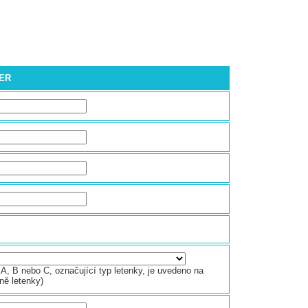
ČER
A, B nebo C, označující typ letenky, je uvedeno na
ně letenky)