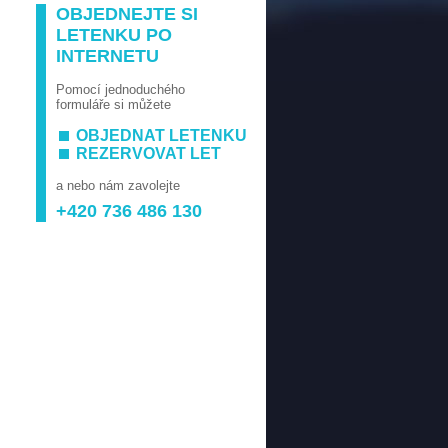
OBJEDNEJTE SI
LETENKU PO
INTERNETU
Pomocí jednoduchého
formuláře si můžete
OBJEDNAT LETENKU
REZERVOVAT LET
a nebo nám zavolejte
+420 736 486 130