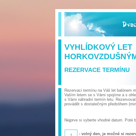
VYHLÍDKOVÝ LET
HORKOVZDUŠNÝ
REZERVACE TERMÍNU
Rezervaci termínu na Váš let balónem mů
Vaším letem se s Vámi spojíme a s ohl
s Vámi náhradní termín letu. Rezervova
provádět s dostatečným předstihem (min.
Nejprve si vyberte vhodné datum. Poté 
- volný den, je možné si rezerv