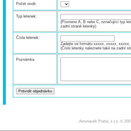
Počet osob:
Typ letenek:
(Písmeno A, B nebo C, označující typ let
zadní straně letenky)
Čísla letenek:
Zadejte ve formátu xxxxx, xxxxx, xxxxx, 
(Číslo letenky naleznete také na zadní st
Poznámka
Aeronautik Praha, s.r.o. © 200