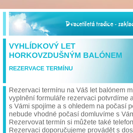
VYHLÍDKOVÝ LET
HORKOVZDUŠNÝM BALÓNEM
REZERVACE TERMÍNU
Rezervaci termínu na Váš let balónem mů
vyplnění formuláře rezervaci potvrdíme 
s Vámi spojíme a s ohledem na počasí p
nebude vhodné počasí domluvíme s Vámi 
Rezervovat termín si můžete také telefo
Rezervaci doporučujeme provádět s do