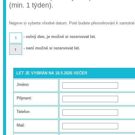
(min. 1 týden).
Nejprve si vyberte vhodné datum. Poté budete přesměrováni k samotné
- volný den, je možné si rezervovat let.
- není možné si rezervovat let.
LET JE VYBRÁN NA 18.5.2026 VEČER
Jméno:
Přijmení:
Telefon:
Mail: