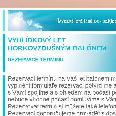
VYHLÍDKOVÝ LET
HORKOVZDUŠNÝM BALÓNEM
REZERVACE TERMÍNU
Rezervaci termínu na Váš let balónem mů
vyplnění formuláře rezervaci potvrdíme 
s Vámi spojíme a s ohledem na počasí p
nebude vhodné počasí domluvíme s Vámi 
Rezervovat termín si můžete také telefo
Rezervaci doporučujeme provádět s do