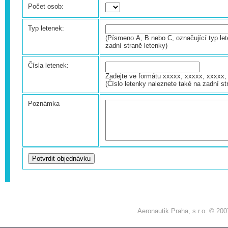
Počet osob:
Typ letenek:
(Písmeno A, B nebo C, označující typ let
zadní straně letenky)
Čísla letenek:
Zadejte ve formátu xxxxx, xxxxx, xxxxx, 
(Číslo letenky naleznete také na zadní st
Poznámka
Aeronautik Praha, s.r.o. © 200