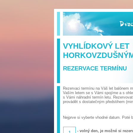
VYHLÍDKOVÝ LET
HORKOVZDUŠNÝ
REZERVACE TERMÍNU
Rezervaci termínu na Váš let balónem mů
Vaším letem se s Vámi spojíme a s ohl
s Vámi náhradní termín letu. Rezervova
provádět s dostatečným předstihem (min.
Nejprve si vyberte vhodné datum. Poté 
- volný den, je možné si rezerv