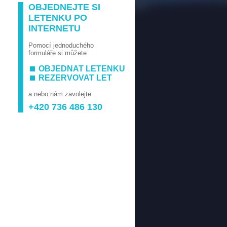
OBJEDNEJTE SI
LETENKU PO
INTERNETU
Pomocí jednoduchého
formuláře si můžete
OBJEDNAT LETENKU
REZERVOVAT LET
a nebo nám zavolejte
+420 736 486 130