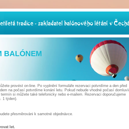
M BALÓNEM
žete provést on-line. Po vyplnění formuláře rezervaci potvrdíme a den před
edem na počasí potvrdíme konání letu. Pokud nebude vhodné počasí domluv
t termín si můžete také telefonicky nebo e-mailem. Rezervaci doporučujeme
 1 týden).
budete přesměrováni k samotné objednávce.
ovat let.