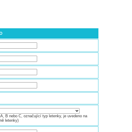
NO
A, B nebo C, označující typ letenky, je uvedeno na
ně letenky)