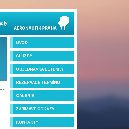
ÚVOD
SLUŽBY
OBJEDNÁVKA LETENKY
REZERVACE TERMÍNU
íme
GALERIE
ZAJÍMAVÉ ODKAZY
KONTAKTY