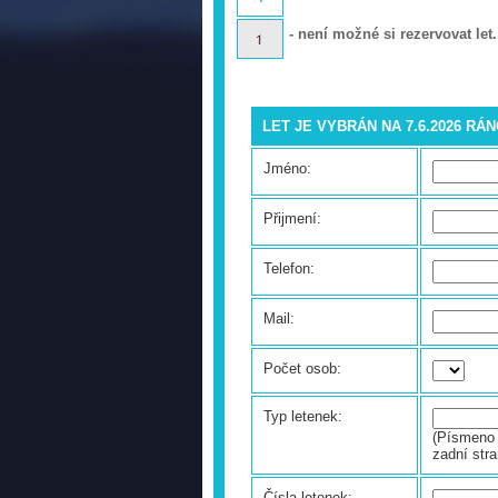
- není možné si rezervovat let.
LET JE VYBRÁN NA 7.6.2026 RÁ
Jméno:
Přijmení:
Telefon:
Mail:
Počet osob:
Typ letenek:
(Písmeno 
zadní stra
Čísla letenek: