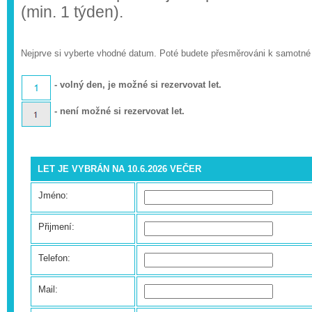
(min. 1 týden).
Nejprve si vyberte vhodné datum. Poté budete přesměrováni k samotné
- volný den, je možné si rezervovat let.
- není možné si rezervovat let.
LET JE VYBRÁN NA 10.6.2026 VEČER
Jméno:
Přijmení:
Telefon:
Mail: