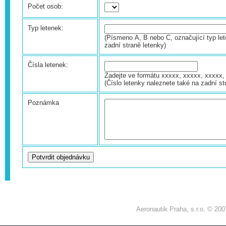
Počet osob:
Typ letenek:
(Písmeno A, B nebo C, označující typ let
zadní straně letenky)
Čísla letenek:
Zadejte ve formátu xxxxx, xxxxx, xxxxx, 
(Číslo letenky naleznete také na zadní st
Poznámka
Aeronautik Praha, s.r.o. © 200