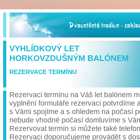
VYHLÍDKOVÝ LET
HORKOVZDUŠNÝM BALÓNEM
REZERVACE TERMÍNU
Rezervaci termínu na Váš let balónem mů
vyplnění formuláře rezervaci potvrdíme 
s Vámi spojíme a s ohledem na počasí p
nebude vhodné počasí domluvíme s Vámi 
Rezervovat termín si můžete také telefo
Rezervaci doporučujeme provádět s do