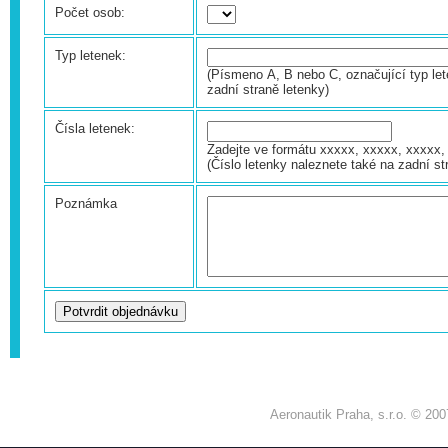
Počet osob:
Typ letenek:
(Písmeno A, B nebo C, označující typ let
zadní straně letenky)
Čísla letenek:
Zadejte ve formátu xxxxx, xxxxx, xxxxx, 
(Číslo letenky naleznete také na zadní st
Poznámka
Aeronautik Praha, s.r.o. © 200