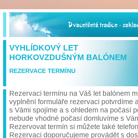
VYHLÍDKOVÝ LET
HORKOVZDUŠNÝM BALÓNEM
REZERVACE TERMÍNU
Rezervaci termínu na Váš let balónem mů
vyplnění formuláře rezervaci potvrdíme 
s Vámi spojíme a s ohledem na počasí p
nebude vhodné počasí domluvíme s Vámi 
Rezervovat termín si můžete také telefo
Rezervaci doporučujeme provádět s do