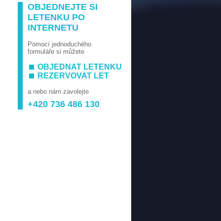
OBJEDNEJTE SI
LETENKU PO
INTERNETU
Pomocí jednoduchého
formuláře si můžete
OBJEDNAT LETENKU
REZERVOVAT LET
a nebo nám zavolejte
+420 736 486 130