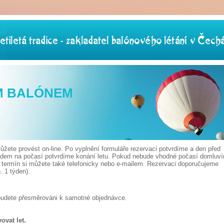
M BALÓNEM
žete provést on-line. Po vyplnění formuláře rezervaci potvrdíme a den před
edem na počasí potvrdíme konání letu. Pokud nebude vhodné počasí domluv
t termín si můžete také telefonicky nebo e-mailem. Rezervaci doporučujeme
 1 týden).
budete přesměrováni k samotné objednávce.
ovat let.