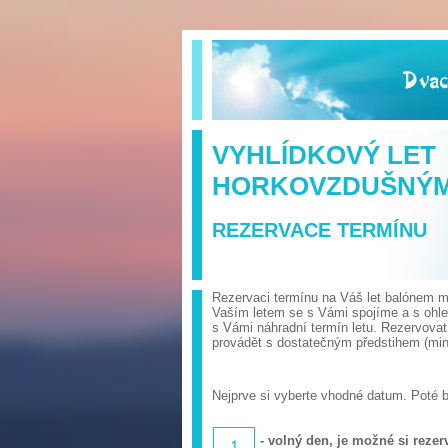
VYHLÍDKOVÝ LET
HORKOVZDUŠNÝ
REZERVACE TERMÍNU
Rezervaci termínu na Váš let balónem mů
Vaším letem se s Vámi spojíme a s ohl
s Vámi náhradní termín letu. Rezervova
provádět s dostatečným předstihem (min.
Nejprve si vyberte vhodné datum. Poté 
- volný den, je možné si rezerv