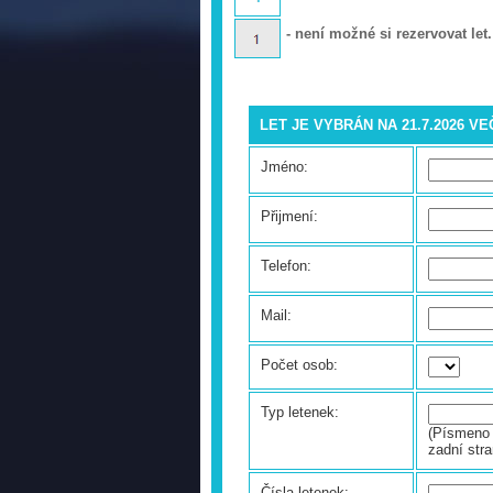
- není možné si rezervovat let.
LET JE VYBRÁN NA 21.7.2026 V
Jméno:
Přijmení:
Telefon:
Mail:
Počet osob:
Typ letenek:
(Písmeno 
zadní stra
Čísla letenek: