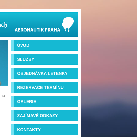
ÚVOD
SLUŽBY
OBJEDNÁVKA LETENKY
REZERVACE TERMÍNU
íme
GALERIE
ZAJÍMAVÉ ODKAZY
KONTAKTY