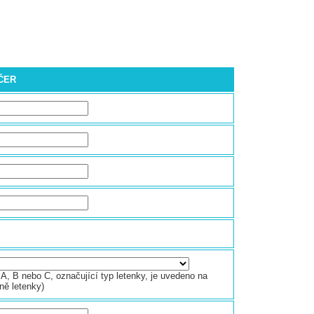
EČER
A, B nebo C, označující typ letenky, je uvedeno na
ně letenky)