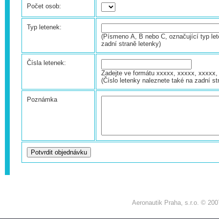
Počet osob:
Typ letenek:
(Písmeno A, B nebo C, označující typ let
zadní straně letenky)
Čísla letenek:
Zadejte ve formátu xxxxx, xxxxx, xxxxx, 
(Číslo letenky naleznete také na zadní st
Poznámka
Aeronautik Praha, s.r.o. © 200