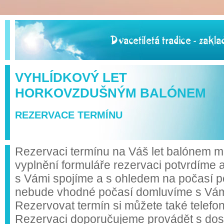
VYHLÍDKOVÝ LET
HORKOVZDUŠNÝM BALÓNEM
REZERVACE TERMÍNU
Rezervaci termínu na Váš let balónem mů
vyplnění formuláře rezervaci potvrdíme 
s Vámi spojíme a s ohledem na počasí p
nebude vhodné počasí domluvíme s Vámi 
Rezervovat termín si můžete také telefo
Rezervaci doporučujeme provádět s do