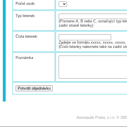
Počet osob:
Typ letenek:
(Písmeno A, B nebo C, označující typ let
zadní straně letenky)
Čísla letenek:
Zadejte ve formátu xxxxx, xxxxx, xxxxx, 
(Číslo letenky naleznete také na zadní st
Poznámka
Aeronautik Praha, s.r.o. © 200