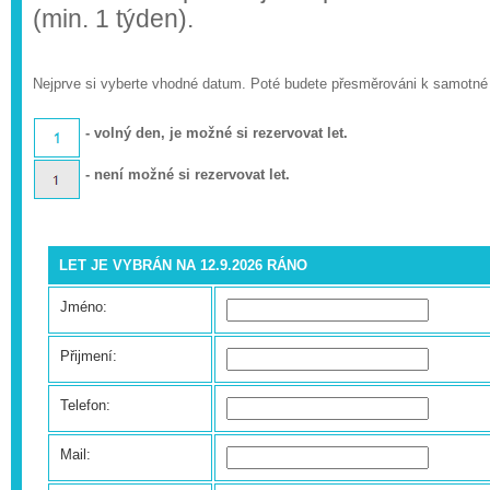
(min. 1 týden).
Nejprve si vyberte vhodné datum. Poté budete přesměrováni k samotné
- volný den, je možné si rezervovat let.
- není možné si rezervovat let.
LET JE VYBRÁN NA 12.9.2026 RÁNO
Jméno:
Přijmení:
Telefon:
Mail: