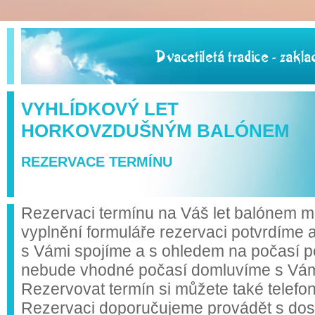
VYHLÍDKOVÝ LET
HORKOVZDUŠNÝM BALÓNEM
REZERVACE TERMÍNU
Rezervaci termínu na Váš let balónem mů
vyplnění formuláře rezervaci potvrdíme 
s Vámi spojíme a s ohledem na počasí p
nebude vhodné počasí domluvíme s Vámi 
Rezervovat termín si můžete také telefo
Rezervaci doporučujeme provádět s do