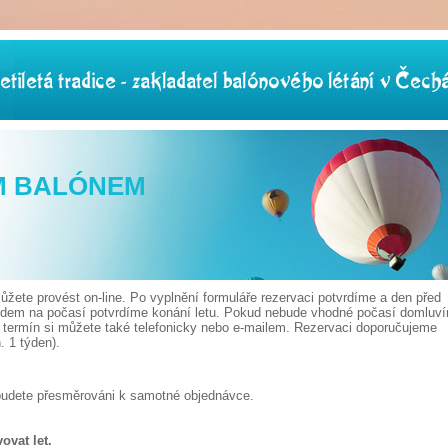
M BALÓNEM
žete provést on-line. Po vyplnění formuláře rezervaci potvrdíme a den před
edem na počasí potvrdíme konání letu. Pokud nebude vhodné počasí domluv
t termín si můžete také telefonicky nebo e-mailem. Rezervaci doporučujeme
 1 týden).
budete přesměrováni k samotné objednávce.
ovat let.