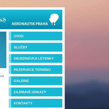
ÚVOD
SLUŽBY
OBJEDNÁVKA LETENKY
REZERVACE TERMÍNU
íme
GALERIE
ZAJÍMAVÉ ODKAZY
KONTAKTY