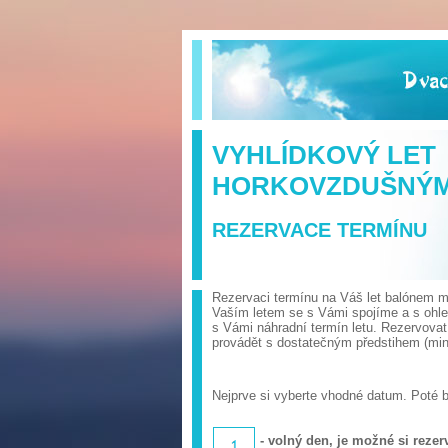
VYHLÍDKOVÝ LET
HORKOVZDUŠNÝ
REZERVACE TERMÍNU
Rezervaci termínu na Váš let balónem mů
Vaším letem se s Vámi spojíme a s ohl
s Vámi náhradní termín letu. Rezervova
provádět s dostatečným předstihem (min.
Nejprve si vyberte vhodné datum. Poté 
- volný den, je možné si rezerv