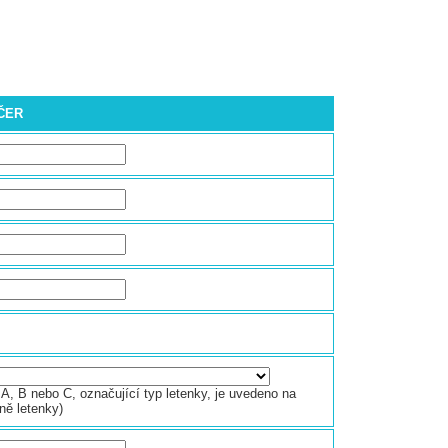
EČER
A, B nebo C, označující typ letenky, je uvedeno na
ně letenky)