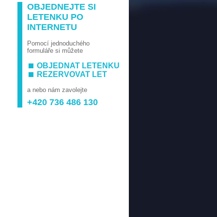
OBJEDNEJTE SI
LETENKU PO
INTERNETU
Pomocí jednoduchého
formuláře si můžete
OBJEDNAT LETENKU
REZERVOVAT LET
a nebo nám zavolejte
+420 736 486 130