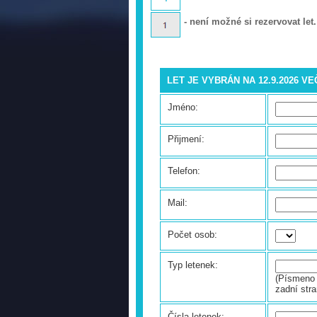
- není možné si rezervovat let.
LET JE VYBRÁN NA 12.9.2026 V
Jméno:
Přijmení:
Telefon:
Mail:
Počet osob:
Typ letenek:
(Písmeno 
zadní stra
Čísla letenek: