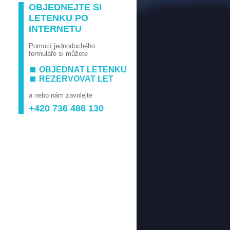
OBJEDNEJTE SI
LETENKU PO
INTERNETU
Pomocí jednoduchého
formuláře si můžete
OBJEDNAT LETENKU
REZERVOVAT LET
a nebo nám zavolejte
+420 736 486 130