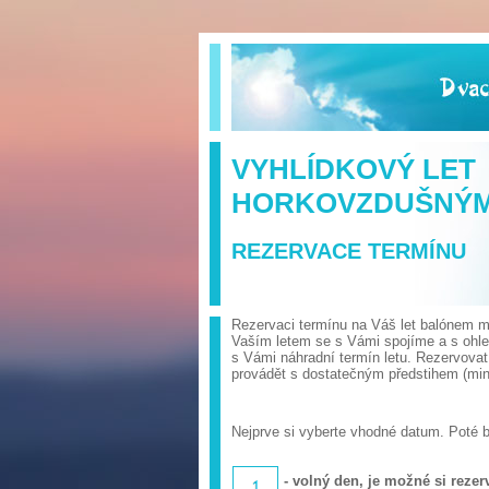
VYHLÍDKOVÝ LET
HORKOVZDUŠNÝ
REZERVACE TERMÍNU
Rezervaci termínu na Váš let balónem mů
Vaším letem se s Vámi spojíme a s ohl
s Vámi náhradní termín letu. Rezervova
provádět s dostatečným předstihem (min.
Nejprve si vyberte vhodné datum. Poté 
- volný den, je možné si rezerv