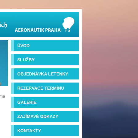
ÚVOD
SLUŽBY
OBJEDNÁVKA LETENKY
REZERVACE TERMÍNU
íme
GALERIE
ZAJÍMAVÉ ODKAZY
KONTAKTY