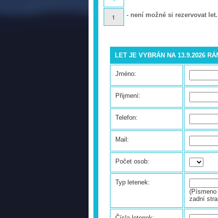
- není možné si rezervovat let.
LET JE VYBRÁN NA 13.9.2026 R
Jméno:
Přijmení:
Telefon:
Mail:
Počet osob:
Typ letenek:
(Písmeno 
zadní stra
Čísla letenek: