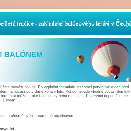
M BALÓNEM
žete provést on-line. Po vyplnění formuláře rezervaci potvrdíme a den před
edem na počasí potvrdíme konání letu. Pokud nebude vhodné počasí domluv
t termín si můžete také telefonicky nebo e-mailem. Rezervaci doporučujeme
 1 týden).
budete přesměrováni k samotné objednávce.
ovat let.