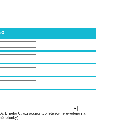
ÁNO
A, B nebo C, označující typ letenky, je uvedeno na
ně letenky)