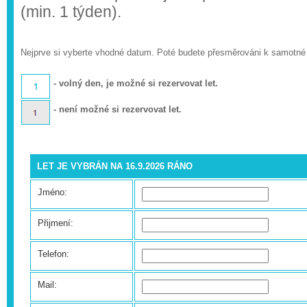
(min. 1 týden).
Nejprve si vyberte vhodné datum. Poté budete přesměrováni k samotné
- volný den, je možné si rezervovat let.
- není možné si rezervovat let.
LET JE VYBRÁN NA 16.9.2026 RÁNO
Jméno:
Přijmení:
Telefon:
Mail: