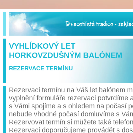
VYHLÍDKOVÝ LET
HORKOVZDUŠNÝM BALÓNEM
REZERVACE TERMÍNU
Rezervaci termínu na Váš let balónem mů
vyplnění formuláře rezervaci potvrdíme 
s Vámi spojíme a s ohledem na počasí p
nebude vhodné počasí domluvíme s Vámi 
Rezervovat termín si můžete také telefo
Rezervaci doporučujeme provádět s do