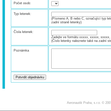
Počet osob:
Typ letenek:
(Písmeno A, B nebo C, označující typ let
zadní straně letenky)
Čísla letenek:
Zadejte ve formátu xxxxx, xxxxx, xxxxx, 
(Číslo letenky naleznete také na zadní st
Poznámka
Aeronautik Praha, s.r.o. © 200