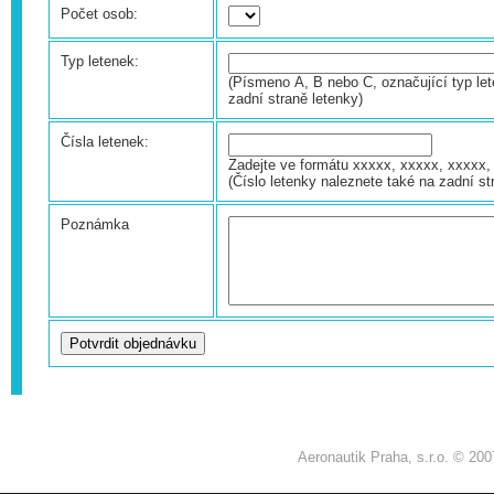
Počet osob:
Typ letenek:
(Písmeno A, B nebo C, označující typ let
zadní straně letenky)
Čísla letenek:
Zadejte ve formátu xxxxx, xxxxx, xxxxx, 
(Číslo letenky naleznete také na zadní st
Poznámka
Aeronautik Praha, s.r.o. © 200