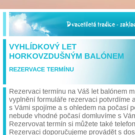
VYHLÍDKOVÝ LET
HORKOVZDUŠNÝM BALÓNEM
REZERVACE TERMÍNU
Rezervaci termínu na Váš let balónem mů
vyplnění formuláře rezervaci potvrdíme 
s Vámi spojíme a s ohledem na počasí p
nebude vhodné počasí domluvíme s Vámi 
Rezervovat termín si můžete také telefo
Rezervaci doporučujeme provádět s do