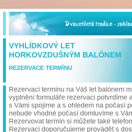
VYHLÍDKOVÝ LET
HORKOVZDUŠNÝM BALÓNEM
REZERVACE TERMÍNU
Rezervaci termínu na Váš let balónem mů
vyplnění formuláře rezervaci potvrdíme 
s Vámi spojíme a s ohledem na počasí p
nebude vhodné počasí domluvíme s Vámi 
Rezervovat termín si můžete také telefo
Rezervaci doporučujeme provádět s do