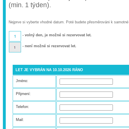
(min. 1 týden).
Nejprve si vyberte vhodné datum. Poté budete přesměrováni k samotné
- volný den, je možné si rezervovat let.
- není možné si rezervovat let.
LET JE VYBRÁN NA 10.10.2026 RÁNO
Jméno:
Přijmení:
Telefon:
Mail: