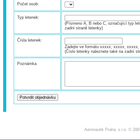
Počet osob:
Typ letenek:
(Písmeno A, B nebo C, označující typ let
zadní straně letenky)
Čísla letenek:
Zadejte ve formátu xxxxx, xxxxx, xxxxx, 
(Číslo letenky naleznete také na zadní st
Poznámka
Aeronautik Praha, s.r.o. © 200