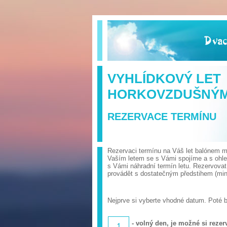
VYHLÍDKOVÝ LET
HORKOVZDUŠNÝ
REZERVACE TERMÍNU
Rezervaci termínu na Váš let balónem mů
Vaším letem se s Vámi spojíme a s ohl
s Vámi náhradní termín letu. Rezervova
provádět s dostatečným předstihem (min.
Nejprve si vyberte vhodné datum. Poté 
- volný den, je možné si rezerv