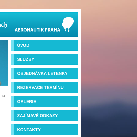
ÚVOD
SLUŽBY
OBJEDNÁVKA LETENKY
REZERVACE TERMÍNU
íme
GALERIE
ZAJÍMAVÉ ODKAZY
KONTAKTY