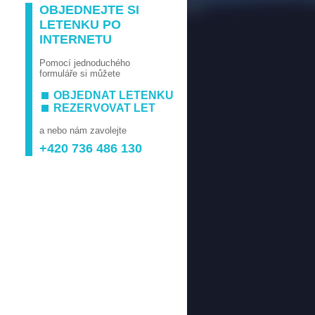
OBJEDNEJTE SI
LETENKU PO
INTERNETU
Pomocí jednoduchého
formuláře si můžete
OBJEDNAT LETENKU
REZERVOVAT LET
a nebo nám zavolejte
+420 736 486 130