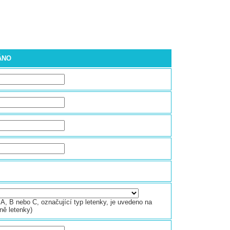
ÁNO
A, B nebo C, označující typ letenky, je uvedeno na
ně letenky)