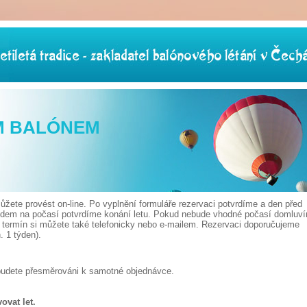
M BALÓNEM
žete provést on-line. Po vyplnění formuláře rezervaci potvrdíme a den před
edem na počasí potvrdíme konání letu. Pokud nebude vhodné počasí domluv
t termín si můžete také telefonicky nebo e-mailem. Rezervaci doporučujeme
 1 týden).
budete přesměrováni k samotné objednávce.
ovat let.