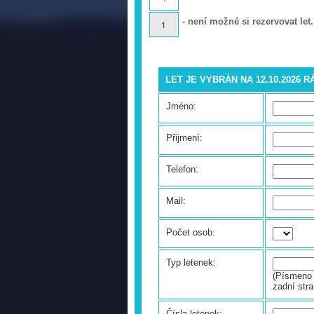
- není možné si rezervovat let.
LET JE VYBRÁN NA 12.10.2026 R
Jméno:
Přijmení:
Telefon:
Mail:
Počet osob:
Typ letenek:
(Písmeno 
zadní stra
Čísla letenek: